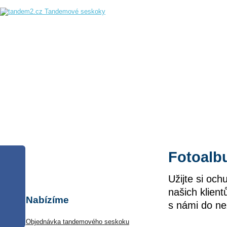
Úvod
Úvod
Náš tým
Kde 
Tandemový
seskok již od
Fotoal
3 900 Kč
Užijte si oc
našich klien
Nabízíme
s námi do ne
Objednávka tandemového seskoku