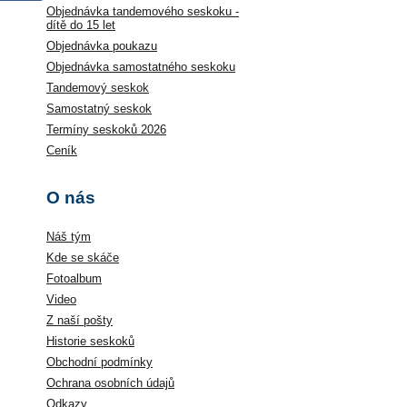
Objednávka tandemového seskoku -
dítě do 15 let
Objednávka poukazu
Objednávka samostatného seskoku
Tandemový seskok
2021
Samostatný seskok
Termíny seskoků 2026
Ceník
O nás
Náš tým
Květen - čer
Kde se skáče
Fotoalbum
Video
Z naší pošty
Historie seskoků
Obchodní podmínky
Ochrana osobních údajů
Odkazy