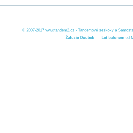
© 2007-2017
www.tandem2.cz
-
Tandemové seskoky a Samosta
Žaluzie-Doubek
Let balonem
od M