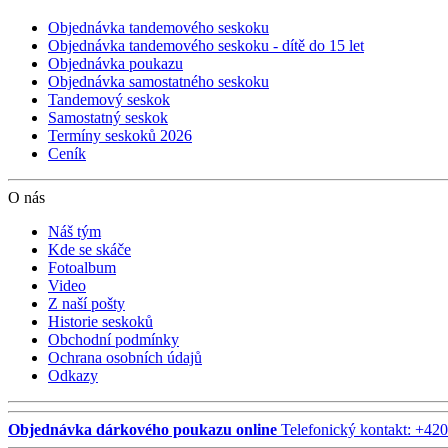
Objednávka tandemového seskoku
Objednávka tandemového seskoku - dítě do 15 let
Objednávka poukazu
Objednávka samostatného seskoku
Tandemový seskok
Samostatný seskok
Termíny seskoků 2026
Ceník
O nás
Náš tým
Kde se skáče
Fotoalbum
Video
Z naší pošty
Historie seskoků
Obchodní podmínky
Ochrana osobních údajů
Odkazy
Objednávka dárkového poukazu online
Telefonický kontakt: +4