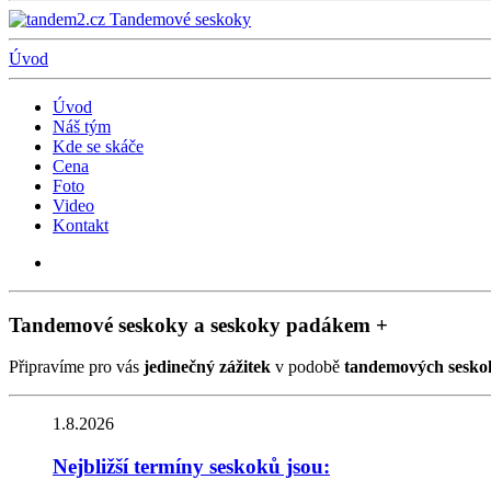
Úvod
Úvod
Náš tým
Kde se skáče
Cena
Foto
Video
Kontakt
Tandemové seskoky a seskoky padákem +
Připravíme pro vás
jedinečný zážitek
v podobě
tandemových sesko
1.8.2026
Nejbližší termíny seskoků jsou: