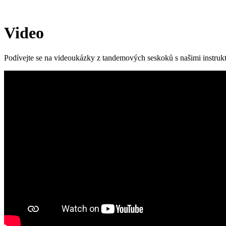
Video
Podívejte se na videoukázky z tandemových seskoků s našimi instrukto