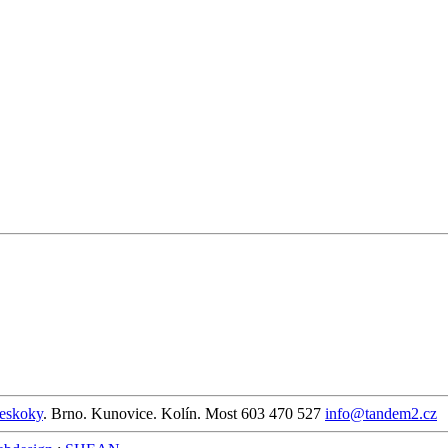
seskoky
. Brno. Kunovice. Kolín. Most
603 470 527
info@tandem2.cz