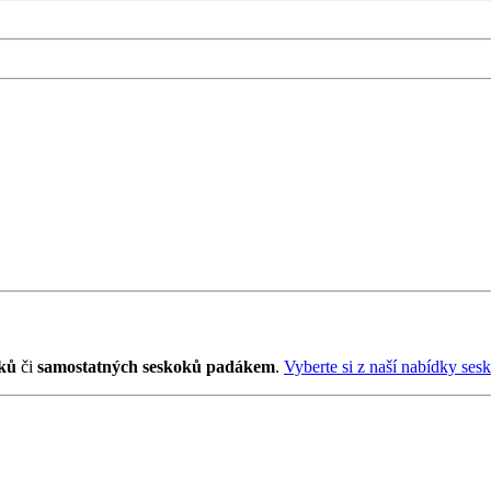
ků
či
samostatných seskoků padákem
.
Vyberte si z naší nabídky ses