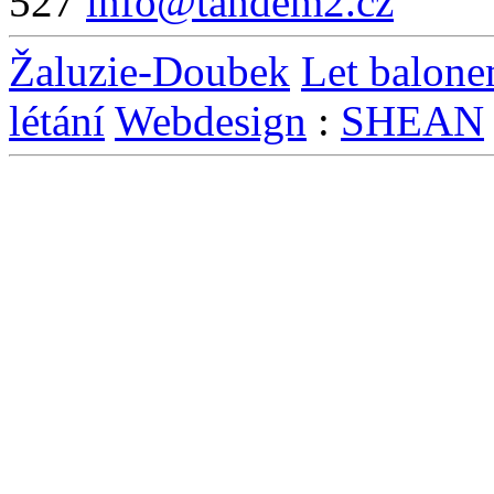
527
info@tandem2.cz
Žaluzie-Doubek
Let balon
létání
Webdesign
:
SHEAN