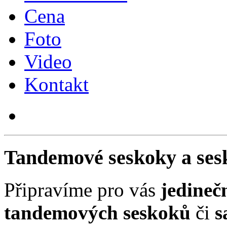
Cena
Foto
Video
Kontakt
Tandemové seskoky a se
Připravíme pro vás
jedineč
tandemových seskoků
či
s