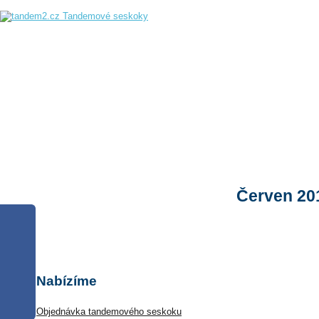
Úvod
Úvod
Náš tým
Kde 
Tandemový
Červen 20
seskok již od
3 900 Kč
Nabízíme
Objednávka tandemového seskoku