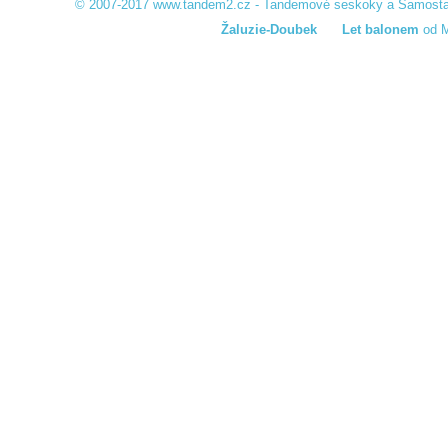
© 2007-2017
www.tandem2.cz
-
Tandemové seskoky a Samosta
Žaluzie-Doubek
Let balonem
od M