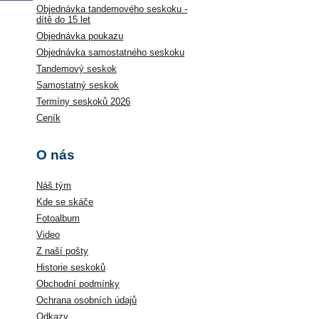
Objednávka tandemového seskoku -
dítě do 15 let
Objednávka poukazu
Objednávka samostatného seskoku
Tandemový seskok
Samostatný seskok
Termíny seskoků 2026
Ceník
O nás
Náš tým
Kde se skáče
Fotoalbum
Video
Z naší pošty
Historie seskoků
Obchodní podmínky
Ochrana osobních údajů
Odkazy