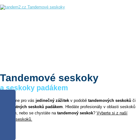
Úvod
Náš tým
Tandemové seskoky
a seskoky padákem
Připravíme pro vás
jedinečný zážitek
v podobě
tandemových seskoků
či
samostatných seskoků padákem
. Hledáte profesionály v oblasti seskoků
padákem, nebo se chystáte na
tandemový seskok
?
Vyberte si z naší
nabídky seskoků.