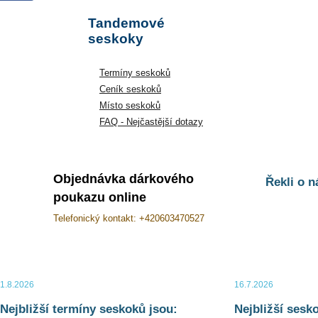
Tandemové
seskoky
Termíny seskoků
Tandemový
Ceník seskoků
seskok již od
Místo seskoků
3 900 K
FAQ - Nejčastější dotazy
Objednávka dárkového
Řekli o n
poukazu online
Telefonický kontakt: +420603470527
1.8.2026
16.7.2026
Nejbližší termíny seskoků jsou:
Nejbližší sesk