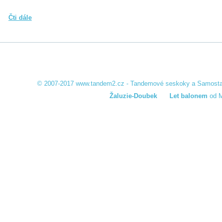
Čti dále
© 2007-2017
www.tandem2.cz
-
Tandemové seskoky a Samosta
Žaluzie-Doubek
Let balonem
od M